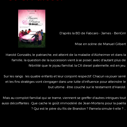
Les fous de la Reine
D'après la pièce de Jacques Rampal
Mise en scène de Manuel Gilbert
Dans un pays imaginaire, à une époque indéterminée entre le Moyen-Age et
l’an 3000, une reine vient de faire assassiner son fils qui avait tenté de la
renverser. Sa fille, la Princesse, rêve d’une vie différente alors que le Ministre
félon nourrit quelque projet peu avouable. Mais le Fou ne l’entend pas de cette
oreille…
Prix du public aux sélections régionales FESTHEA
2014
Galerie photos (Jef Rabillon)
Interview radio (L'Autre Radio)
Bed and Breakfast
Une comédie de Jean-Pierre Martinez