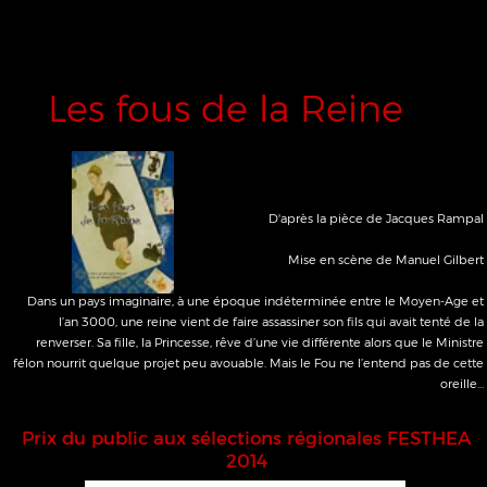
Mise en scène de Manuel Gilbert
Fuyant le stress de la vie parisienne, Alban et Eve se sont installés dans une
ancienne ferme où, pour rompre un peu l'isolement et arrondir leurs fins de
mois, ils ont aménagé une chambre d'hôtes. Mais leur premier couple de clients
arrive, et ils vont bientôt découvrir que ce petit coin de paradis peut se
transformer en enfer...
Quand la Chine
téléphonera
Une comédie de Patricia Levrey
Mise en scène de Manuel Gilbert
Pourquoi des inconnus viennent-ils mourir dans un deux pièces cuisine ?
Pourquoi ceux qui n'ont pas la correction de venir en personne se font-ils livrer
en pièce détachée ?
Deux sœurs solidaires doivent se défendre de la suspicion, s'expliquer avec la
police et échapper au joyeux carnage.