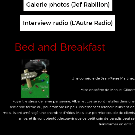
Dévorez-moi
Une comédie d'Olivier Lejeune
Mise en scène de Manuel Gilbert
L’un des meilleurs chefs français a eu la fâcheuse idée de séduire la femme du
redoutable rédacteur en chef du guide Lichemin. Pour se venger, ce dernier
demande au cuisinier de lui préparer un repas gastronomique hors norme…
la troupe
/
galerie
/
contact
compagnie