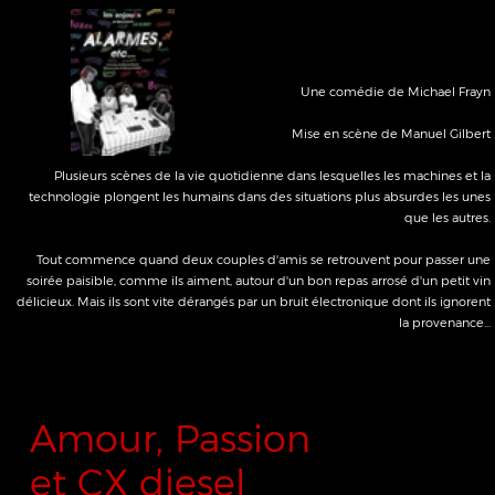
Amour, Passion
et CX diesel
D'après la BD de Fabcaro - James - BenGrrr
Mise en scène de Manuel Gilbert
Harold Gonzalès, le patriarche, est atteint de la maladie d'Alzheimer et dans la
famille, la question de la succession vient à se poser, avec d'autant plus de
fébrilité que le joyau familial, la CX diesel paternelle, est en jeu.
Sur les rangs : les quatre enfants et leur conjoint respectif. Chacun va jouer serré
et les fins stratèges vont s'engager dans une lutte d'influence pour atteindre le
but ultime : être couché sur le testament d'Harold.
Mais au complot familial qui se trame, viennent se greffer d'autres intrigues tout
aussi décoiffantes : Que cache le goût immodéré de Jean-Mortens pour la paëlla
? Qui est le père du fils de Brandon ? Pamela simule-t-elle ? ...