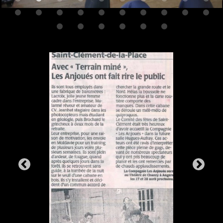
la troupe
/
galerie
/
contact
compagnie